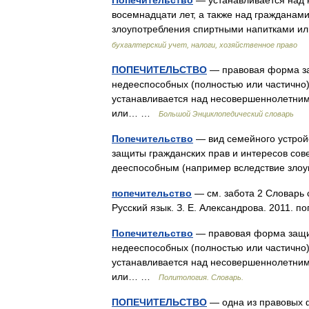
Попечительство
— устанавливается над 
восемнадцати лет, а также над гражданам
злоупотребления спиртными напитками и
бухгалтерский учет, налоги, хозяйственное право
ПОПЕЧИТЕЛЬСТВО
— правовая форма за
недееспособных (полностью или частично)
устанавливается над несовершеннолетними
или… …
Большой Энциклопедический словарь
Попечительство
— вид семейного устройс
защиты гражданских прав и интересов сов
дееспособным (например вследствие зл
попечительство
— см. забота 2 Словарь 
Русский язык. З. Е. Александрова. 2011. 
Попечительство
— правовая форма защит
недееспособных (полностью или частично)
устанавливается над несовершеннолетними
или… …
Политология. Словарь.
ПОПЕЧИТЕЛЬСТВО
— одна из правовых 