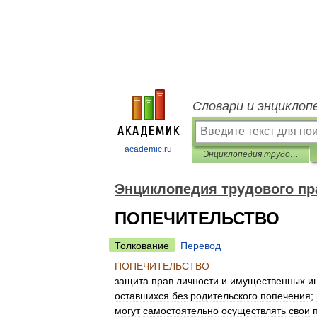
Словари и энциклоп
academic.ru
Энциклопедия трудового права
Энциклопедия трудового пр
ПОПЕЧИТЕЛЬСТВО
Толкование
Перевод
ПОПЕЧИТЕЛЬСТВО
защита
прав
личности
и
имущественных
и
оставшихся
без
родительского
попечения
;
могут
самостоятельно
осуществлять
свои