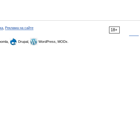
ка
,
Реклама на сайте
18+
omla,
Drupal,
WordPress, MODx.