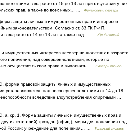
еннолетними в возрасте от 15 до 18 лет при отсутствии у них
ельских прав, а также во всех иных… …
Финансовый словарь
форм защиты личных и имущественных прав и интересов
йным законодательством. Согласно ст. 33 ГК РФ П.
 в возрасте от 14 до 18 лет, а также над… …
Юридический
 и имущественных интересов несовершеннолетних в возрасте
ского попечения; над совершеннолетними, которые по
льно осуществлять свои права и выполнять …
Словарь бизнес-
форма правовой защиты личных и имущественных
ии устанавливается: над несовершеннолетними от 14 до 18
 дееспособности вследствие злоупотребления спиртными …
, ср. 1. Форма защиты личных и имущественных прав и
 других категорий) граждан (офиц.); меры для попечения над
арской России: учреждение для попечения… …
Толковый словарь