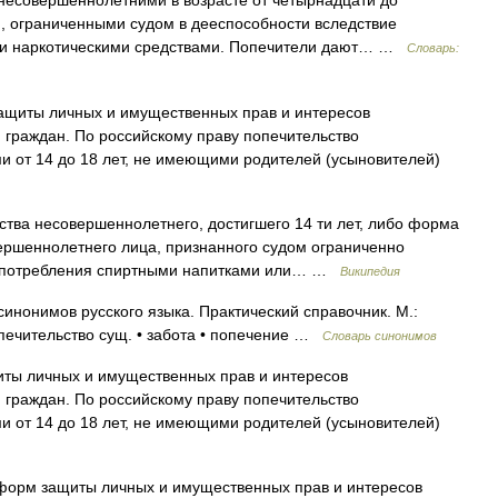
несовершеннолетними в возрасте от четырнадцати до
и, ограниченными судом в дееспособности вследствие
ли наркотическими средствами. Попечители дают… …
Словарь:
щиты личных и имущественных прав и интересов
 граждан. По российскому праву попечительство
 от 14 до 18 лет, не имеющими родителей (усыновителей)
тва несовершеннолетнего, достигшего 14 ти лет, либо форма
ершеннолетнего лица, признанного судом ограниченно
оупотребления спиртными напитками или… …
Википедия
синонимов русского языка. Практический справочник. М.:
попечительство сущ. • забота • попечение …
Словарь синонимов
ы личных и имущественных прав и интересов
 граждан. По российскому праву попечительство
 от 14 до 18 лет, не имеющими родителей (усыновителей)
форм защиты личных и имущественных прав и интересов