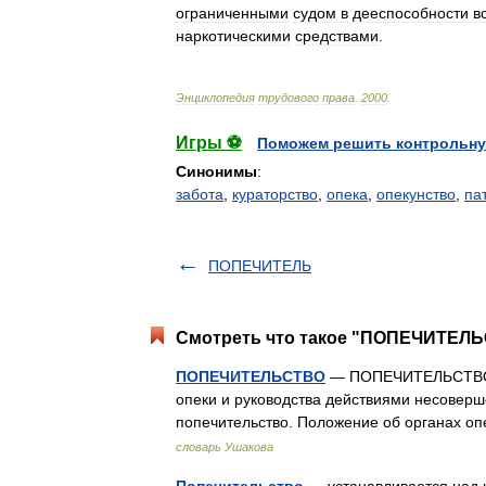
ограниченными
судом
в
дееспособности
в
наркотическими
средствами
.
Энциклопедия
трудового
права
.
2000
.
Игры ⚽
Поможем решить контрольну
Синонимы
:
забота
,
кураторство
,
опека
,
опекунство
,
па
ПОПЕЧИТЕЛЬ
Смотреть что такое "ПОПЕЧИТЕЛЬС
ПОПЕЧИТЕЛЬСТВО
— ПОПЕЧИТЕЛЬСТВО, п
опеки и руководства действиями несовер
попечительство. Положение об органах о
словарь Ушакова