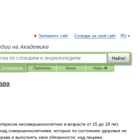
Запомнить сайт
Словарь на свой сайт
RU
едии на Академике
Найти!
Толкования
Переводы
Книги
Игры ⚽
ава
нтересов
несовершеннолетних
в
возрасте
от
15
до
18
лет
,
над
совершеннолетними
,
которые
по
состоянию
здоровья
не
права
и
выполнять
свои
обязанности
;
над
лицами
,