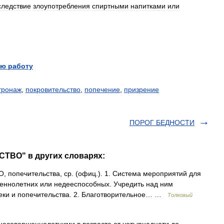
следствие
злоупотребления
спиртными
напитками
или
ю работу
тронаж
,
покровительство
,
попечение
,
призрение
ПОРОГ БЕДНОСТИ
ТВО" в других словарях:
опечительства, ср. (офиц.). 1. Система мероприятий для
шеннолетних или недееспособных. Учредить над ним
пеки и попечительства. 2. Благотворительное… …
Толковый